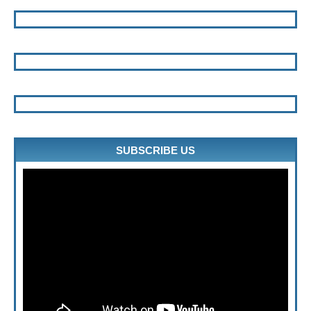
SUBSCRIBE US
" frameborder="0" allowfullscreen>