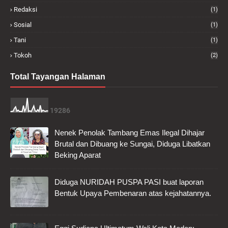
Redaksi
(1)
Sosial
(1)
Tani
(1)
Tokoh
(2)
Total Tayangan Halaman
1
9
2
8
6
Nenek Penolak Tambang Emas Ilegal Dihajar
Brutal dan Dibuang ke Sungai, Diduga Libatkan
Beking Aparat
Diduga NURIDAH PUSPA PASI buat laporan
Bentuk Upaya Pembenaran atas kejahatannya.