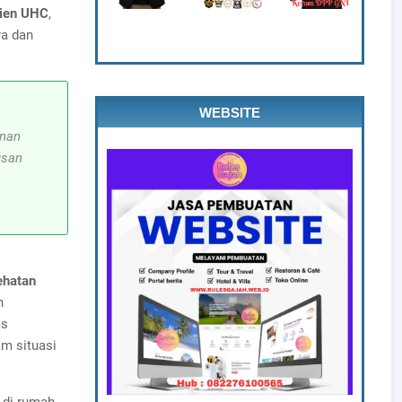
sien UHC
,
ra dan
WEBSITE
anan
usan
ehatan
n
as
am situasi