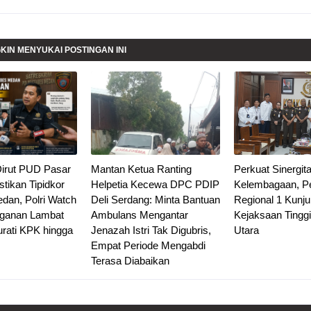
IN MENYUKAI POSTINGAN INI
 Dirut PUD Pasar
Mantan Ketua Ranting
Perkuat Sinergit
tikan Tipidkor
Helpetia Kecewa DPC PDIP
Kelembagaan, Pe
edan, Polri Watch
Deli Serdang: Minta Bantuan
Regional 1 Kunju
nganan Lambat
Ambulans Mengantar
Kejaksaan Tingg
urati KPK hingga
Jenazah Istri Tak Digubris,
Utara
Empat Periode Mengabdi
Terasa Diabaikan