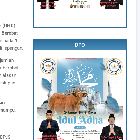
e (UHC)
 Berobat
an pada
1
DPD
di lapangan.
jumlah
k berobat
 alasan
eskipun
nan
 mampu,
 BPJS