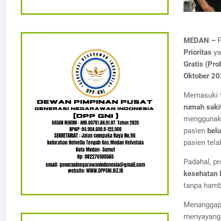
MEDAN –
P
Prioritas
ya
Gratis (Pr
Oktober 2
Memasuki 
rumah saki
menggunaka
pasien
belu
pasien te
Padahal, p
kesehatan 
tanpa hamba
Menanggapi
menyayangk