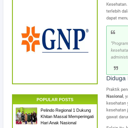
Kesehatan
terlebih d
dapat menun
“Program
kesehata
administ
Diduga 
Praktik pen
Nasional
, 
POPULAR POSTS
kesehatan y
kesehatan 
Pelindo Regional 1 Dukung
Khitan Massal Memperingati
gawat darur
Hari Anak Nasional