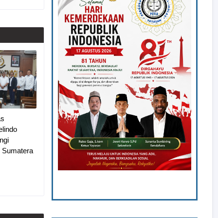
as
lindo
ngi
i Sumatera