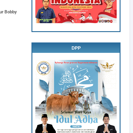
ur Bobby
DPP