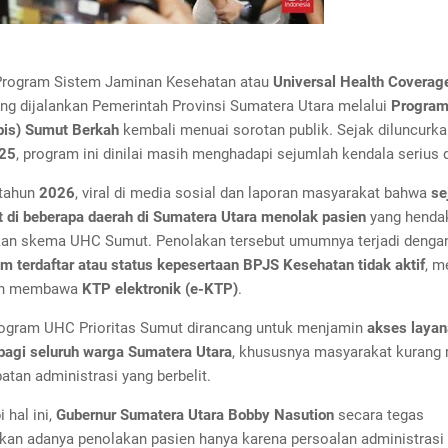
rogram Sistem Jaminan Kesehatan atau
Universal Health Coverag
ng dijalankan Pemerintah Provinsi Sumatera Utara melalui
Program
obis) Sumut Berkah
kembali menuai sorotan publik. Sejak diluncurk
025
, program ini dinilai masih menghadapi sejumlah kendala serius 
tahun
2026
, viral di media sosial dan laporan masyarakat bahwa
se
t di beberapa daerah di Sumatera Utara menolak pasien
yang henda
n skema UHC Sumut. Penolakan tersebut umumnya terjadi dengan
m terdaftar atau status kepesertaan BPJS Kesehatan tidak aktif
, m
lah membawa
KTP elektronik (e-KTP)
.
rogram UHC Prioritas Sumut dirancang untuk menjamin
akses laya
bagi seluruh warga Sumatera Utara
, khususnya masyarakat kurang
tan administrasi yang berbelit.
 hal ini,
Gubernur Sumatera Utara Bobby Nasution
secara tegas
an adanya penolakan pasien hanya karena persoalan administrasi