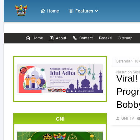
Home
Features
Home
About
Contact
Redaksi
Sitemap
Beranda
Hu
Nasution Ses
Viral
Prog
Bobby
GNI TV
GNI