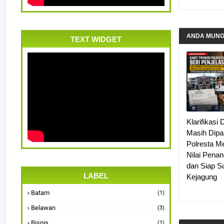
ANDA MUNGK
TEXT WIDGET
Klarifikasi
Masih Dipas
Polresta M
Nilai Pena
dan Siap S
LABEL
Kejagung
Batam
(1)
Belawan
(3)
Bisnis
(1)