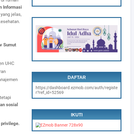
 di rumah
 Informasi
ang jelas,
kesehatan.
v Sumut
ien UHC
ran
DAFTAR
anajemen
https://dashboard.ezmob.com/auth/registe
r?ref_id=52569
tetapi
an sosial
IKUTI
privilege.