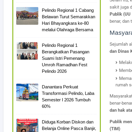
Selain itu
sakit juga 
Pelindo Regional 1 Cabang
Publik (UU
Belawan Turut Semarakkan
benar, dan 
Hari Bhayangkara ke-80
melalui Olahraga Bersama
Masyara
Sejumlah a
Pelindo Regional 1
dan Dinas 
Berangkatkan Pasangan
Suami Istri Pemenang
Melak
Umroh Ramadhan Fest
Membe
Pelindo 2026
Memas
rumah s
Danantara Perkuat
Transformasi Pelindo, Laba
Masyarakat
Semester I 2026 Tumbuh
benar-bena
60%
dan hak at
Publik mend
Diduga Korban Diskon dan
Belanja Online Pasca Banjir,
(TIM)