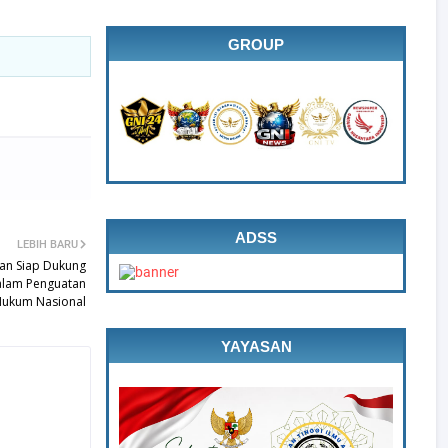
GROUP
ADSS
LEBIH BARU
dan Siap Dukung
alam Penguatan
Hukum Nasional
YAYASAN