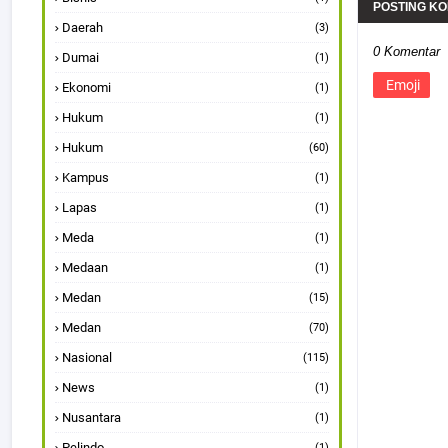
POSTING K
Daerah
(3)
0 Komentar
Dumai
(1)
Emoji
Ekonomi
(1)
Hukum
(1)
Hukum
(60)
Kampus
(1)
Lapas
(1)
Meda
(1)
Medaan
(1)
Medan
(15)
Medan
(70)
Nasional
(115)
News
(1)
Nusantara
(1)
Pelindo
(1)