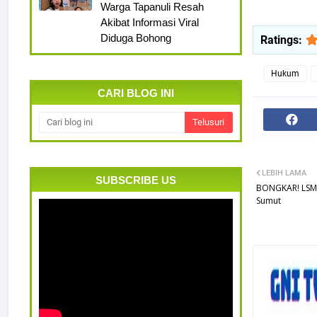
Warga Tapanuli Resah
Akibat Informasi Viral
Diduga Bohong
Ratings:
Hukum
CARI BLOG INI
LEBIH LAMA
SUBSCRIBE US
BONGKAR! LSM K
Sumut