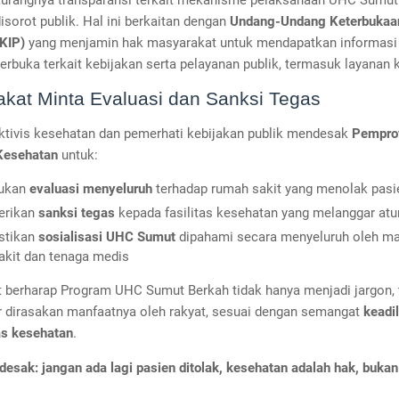
, kurangnya transparansi terkait mekanisme pelaksanaan UHC Sumut
disorot publik. Hal ini berkaitan dengan
Undang-Undang Keterbukaan
 KIP)
yang menjamin hak masyarakat untuk mendapatkan informasi y
terbuka terkait kebijakan serta pelayanan publik, termasuk layanan 
kat Minta Evaluasi dan Sanksi Tegas
ktivis kesehatan dan pemerhati kebijakan publik mendesak
Pempro
Kesehatan
untuk:
ukan
evaluasi menyeluruh
terhadap rumah sakit yang menolak pas
rikan
sanksi tegas
kepada fasilitas kesehatan yang melanggar atu
tikan
sosialisasi UHC Sumut
dipahami secara menyeluruh oleh m
akit dan tenaga medis
 berharap Program UHC Sumut Berkah tidak hanya menjadi jargon, 
r dirasakan manfaatnya oleh rakyat, sesuai dengan semangat
keadil
as kesehatan
.
esak: jangan ada lagi pasien ditolak, kesehatan adalah hak, bukan 